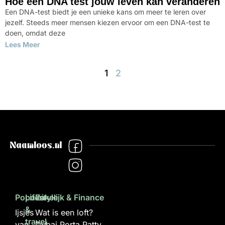
Hoe een DNA test jouw leven kan veranderen
Een DNA-test biedt je een unieke kans om meer te leren over
jezelf. Steeds meer mensen kiezen ervoor om een DNA-test te
doen, omdat deze
Lees Meer
1
2
Populair
Lifestyle
Zakelijk & Finance
&
Ijsjes
Wat is een loft?
travel
van
Dubai Porta Patty