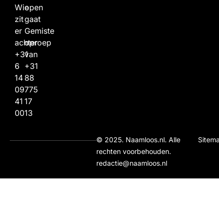
Wie
open
zit
gaat
er
Gemiste
achter
oproep
+31
van
6
+31
14
88
09
775
41
17
00
13
© 2025. Naamloos.nl. Alle
Sitem
rechten voorbehouden.
redactie@naamloos.nl