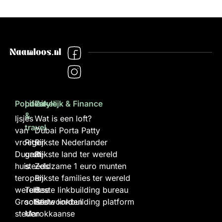
Populair
Lifestyle
Zakelijk & Finance
&
Ijsjes
Wat is een loft?
travel
van
Dubai Porta Patty
vroeger
Rits
Rijkste Nederlander
Duurste
gaat
Rijkste land ter wereld
huis
steeds
Zeldzame 1 euro munten
ter
open
Rijkste families ter wereld
wereld
Turkse
Beste linkbuilding bureau
Grootste
scheldwoorden
Beste linkbuilding platform
steden
Marokkaanse