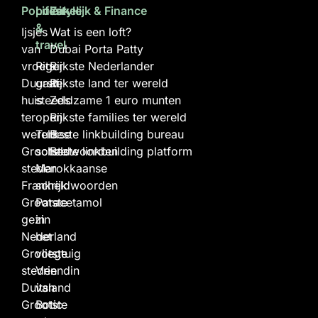
Populair
Lifestyle
Zakelijk & Finance
&
Ijsjes
Wat is een loft?
travel
van
Dubai Porta Patty
vroeger
Rits
Rijkste Nederlander
Duurste
gaat
Rijkste land ter wereld
huis
steeds
Zeldzame 1 euro munten
ter
open
Rijkste families ter wereld
wereld
Turkse
Beste linkbuilding bureau
Grootste
scheldwoorden
Beste linkbuilding platform
steden
Marokkaanse
Frankrijk
scheldwoorden
Grootste
Paracetamol
gezin
in
Nederland
het
Grootste
vliegtuig
steden
Vriendin
Duitsland
van
Grootste
Botic