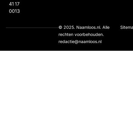
41
17
00
13
© 2025. Naamloos.nl. Alle
Sitem
rechten voorbehouden.
redactie@naamloos.nl