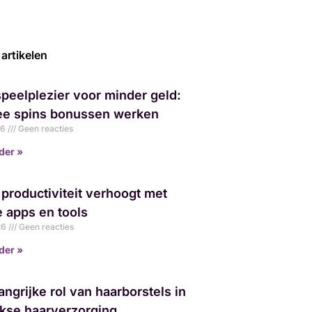
artikelen
peelplezier voor minder geld:
ee spins bonussen werken
26
Geen reacties
der »
 productiviteit verhoogt met
 apps en tools
026
Geen reacties
der »
angrijke rol van haarborstels in
jkse haarverzorging