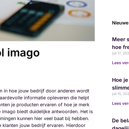
Nieuwe 
Meer s
hoe fr
ol imago
juli 17, 20
Lees ver
Hoe je
slimme
 in hoe jouw bedrijf door anderen wordt
juli 15, 2
ardevolle informatie opleveren die helpt
Lees ver
lanten je producten ervaren of hoe je merk
e imago biedt duidelijke antwoorden. Het is
nemingen kunnen hier veel baat bij hebben.
De bel
je klanten jouw bedrijf ervaren. Hierdoor
dageli