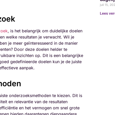
juli 15, 2
Lees ver
zoek
zoek
, is het belangrijk om duidelijke doelen
en welke resultaten je verwacht. Wil je
ben je meer geïnteresseerd in de manier
rrenten? Door deze doelen helder te
uikbare inzichten op. Dit is een belangrijke
goed gedefinieerde doelen kun je de juiste
effectieve aanpak.
thoden
juiste onderzoeksmethoden te kiezen. Dit is
eit en relevantie van de resultaten
fficiëntie en het vermogen om snel grote
oepen bieden daarentegen diepgaandere