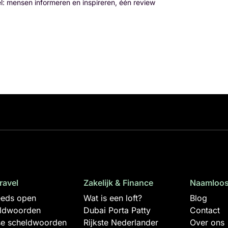
el: mensen informeren en inspireren, één review
travel
Zakelijk & Finance
Naamloos
teeds open
Wat is een loft?
Blog
eldwoorden
Dubai Porta Patty
Contact
e scheldwoorden
Rijkste Nederlander
Over ons