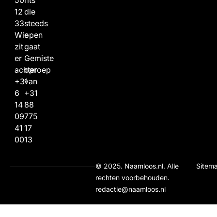
12
die
33
steeds
Wie
open
zit
gaat
er
Gemiste
achter
oproep
+31
van
6
+31
14
88
09
775
41
17
00
13
© 2025. Naamloos.nl. Alle
Sitem
rechten voorbehouden.
redactie@naamloos.nl