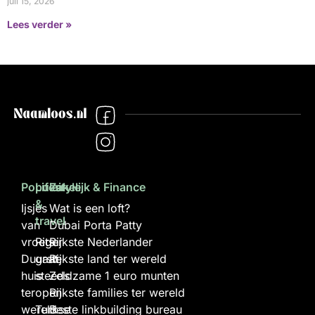
juli 15, 2026
Lees verder »
Populair
Lifestyle
Zakelijk & Finance
&
Ijsjes
Wat is een loft?
travel
van
Dubai Porta Patty
vroeger
Rits
Rijkste Nederlander
Duurste
gaat
Rijkste land ter wereld
huis
steeds
Zeldzame 1 euro munten
ter
open
Rijkste families ter wereld
wereld
Turkse
Beste linkbuilding bureau