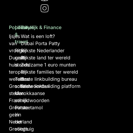
Populair
Lifestyle
Zakelijk & Finance
&
Ijsjes
Wat is een loft?
travel
van
Dubai Porta Patty
vroeger
Rits
Rijkste Nederlander
Duurste
gaat
Rijkste land ter wereld
huis
steeds
Zeldzame 1 euro munten
ter
open
Rijkste families ter wereld
wereld
Turkse
Beste linkbuilding bureau
Grootste
scheldwoorden
Beste linkbuilding platform
steden
Marokkaanse
Frankrijk
scheldwoorden
Grootste
Paracetamol
gezin
in
Nederland
het
Grootste
vliegtuig