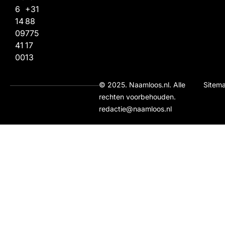
6
+31
14
88
09
775
41
17
00
13
© 2025. Naamloos.nl. Alle
Sitem
rechten voorbehouden.
redactie@naamloos.nl