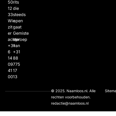
50
rits
12
die
33
steeds
Wie
open
zit
gaat
er
Gemiste
achter
oproep
+31
van
6
+31
14
88
09
775
41
17
00
13
© 2025. Naamloos.nl. Alle
Sitem
rechten voorbehouden.
redactie@naamloos.nl