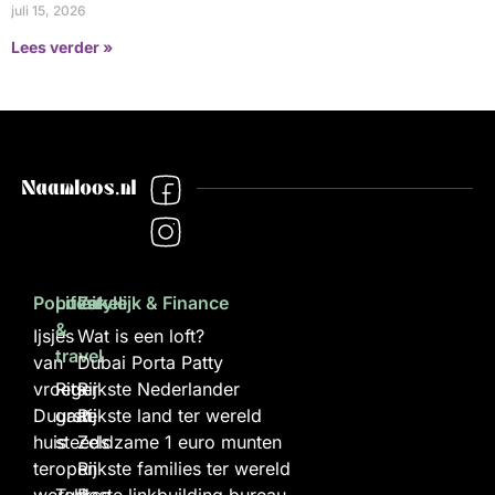
juli 15, 2026
Lees verder »
Populair
Lifestyle
Zakelijk & Finance
&
Ijsjes
Wat is een loft?
travel
van
Dubai Porta Patty
vroeger
Rits
Rijkste Nederlander
Duurste
gaat
Rijkste land ter wereld
huis
steeds
Zeldzame 1 euro munten
ter
open
Rijkste families ter wereld
wereld
Turkse
Beste linkbuilding bureau