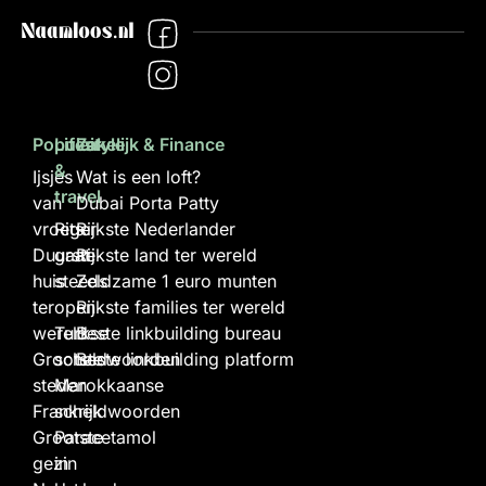
Populair
Lifestyle
Zakelijk & Finance
&
Ijsjes
Wat is een loft?
travel
van
Dubai Porta Patty
vroeger
Rits
Rijkste Nederlander
Duurste
gaat
Rijkste land ter wereld
huis
steeds
Zeldzame 1 euro munten
ter
open
Rijkste families ter wereld
wereld
Turkse
Beste linkbuilding bureau
Grootste
scheldwoorden
Beste linkbuilding platform
steden
Marokkaanse
Frankrijk
scheldwoorden
Grootste
Paracetamol
gezin
in