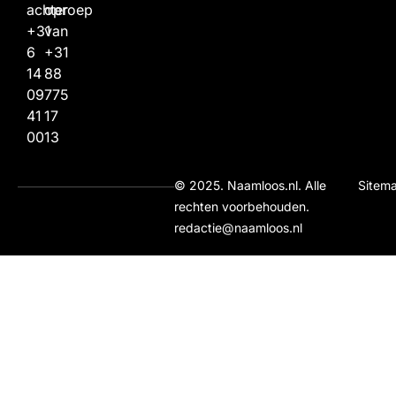
achter
oproep
+31
van
6
+31
14
88
09
775
41
17
00
13
© 2025. Naamloos.nl. Alle
Sitem
rechten voorbehouden.
redactie@naamloos.nl