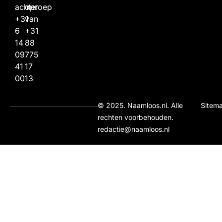
achter
oproep
+31
van
6
+31
14
88
09
775
41
17
00
13
© 2025. Naamloos.nl. Alle
Sitem
rechten voorbehouden.
redactie@naamloos.nl