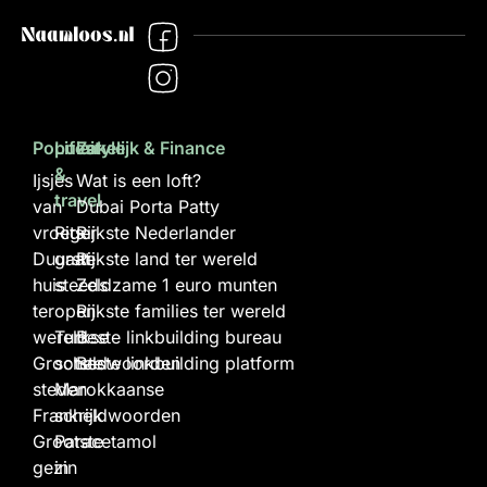
Populair
Lifestyle
Zakelijk & Finance
&
Ijsjes
Wat is een loft?
travel
van
Dubai Porta Patty
vroeger
Rits
Rijkste Nederlander
Duurste
gaat
Rijkste land ter wereld
huis
steeds
Zeldzame 1 euro munten
ter
open
Rijkste families ter wereld
wereld
Turkse
Beste linkbuilding bureau
Grootste
scheldwoorden
Beste linkbuilding platform
steden
Marokkaanse
Frankrijk
scheldwoorden
Grootste
Paracetamol
gezin
in