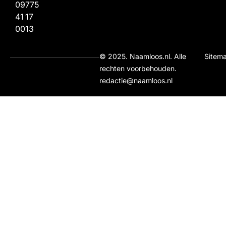
09
775
41
17
00
13
© 2025. Naamloos.nl. Alle
Sitem
rechten voorbehouden.
redactie@naamloos.nl