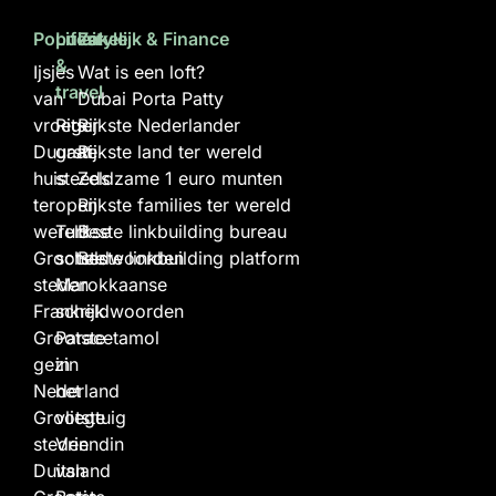
Populair
Lifestyle
Zakelijk & Finance
&
Ijsjes
Wat is een loft?
travel
van
Dubai Porta Patty
vroeger
Rits
Rijkste Nederlander
Duurste
gaat
Rijkste land ter wereld
huis
steeds
Zeldzame 1 euro munten
ter
open
Rijkste families ter wereld
wereld
Turkse
Beste linkbuilding bureau
Grootste
scheldwoorden
Beste linkbuilding platform
steden
Marokkaanse
Frankrijk
scheldwoorden
Grootste
Paracetamol
gezin
in
Nederland
het
Grootste
vliegtuig
steden
Vriendin
Duitsland
van