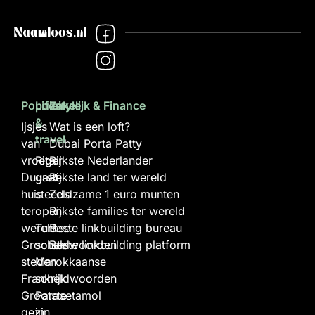
Populair
Lifestyle
Zakelijk & Finance
&
Ijsjes
Wat is een loft?
travel
van
Dubai Porta Patty
vroeger
Rits
Rijkste Nederlander
Duurste
gaat
Rijkste land ter wereld
huis
steeds
Zeldzame 1 euro munten
ter
open
Rijkste families ter wereld
wereld
Turkse
Beste linkbuilding bureau
Grootste
scheldwoorden
Beste linkbuilding platform
steden
Marokkaanse
Frankrijk
scheldwoorden
Grootste
Paracetamol
gezin
in