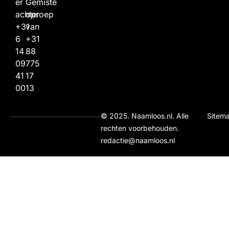
er
Gemiste
achter
oproep
+31
van
6
+31
14
88
09
775
41
17
00
13
© 2025. Naamloos.nl. Alle
Sitem
rechten voorbehouden.
redactie@naamloos.nl