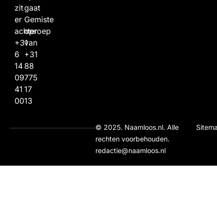
zit
gaat
er
Gemiste
achter
oproep
+31
van
6
+31
14
88
09
775
41
17
00
13
© 2025. Naamloos.nl. Alle
Sitem
rechten voorbehouden.
redactie@naamloos.nl