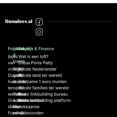
Populair
Lifestyle
Zakelijk & Finance
&
Ijsjes
Wat is een loft?
travel
van
Dubai Porta Patty
vroeger
Rits
Rijkste Nederlander
Duurste
gaat
Rijkste land ter wereld
huis
steeds
Zeldzame 1 euro munten
ter
open
Rijkste families ter wereld
wereld
Turkse
Beste linkbuilding bureau
Grootste
scheldwoorden
Beste linkbuilding platform
steden
Marokkaanse
Frankrijk
scheldwoorden