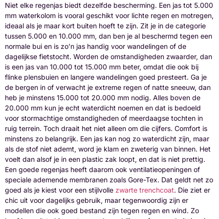
Niet elke regenjas biedt dezelfde bescherming. Een jas tot 5.000
mm waterkolom is vooral geschikt voor lichte regen en motregen,
ideaal als je maar kort buiten hoeft te zijn. Zit je in de categorie
tussen 5.000 en 10.000 mm, dan ben je al beschermd tegen een
normale bui en is zo’n jas handig voor wandelingen of de
dagelijkse fietstocht. Worden de omstandigheden zwaarder, dan
is een jas van 10.000 tot 15.000 mm beter, omdat die ook bij
flinke plensbuien en langere wandelingen goed presteert. Ga je
de bergen in of verwacht je extreme regen of natte sneeuw, dan
heb je minstens 15.000 tot 20.000 mm nodig. Alles boven de
20.000 mm kun je echt waterdicht noemen en dat is bedoeld
voor stormachtige omstandigheden of meerdaagse tochten in
ruig terrein. Toch draait het niet alleen om die cijfers. Comfort is
minstens zo belangrijk. Een jas kan nog zo waterdicht zijn, maar
als de stof niet ademt, word je klam en zweterig van binnen. Het
voelt dan alsof je in een plastic zak loopt, en dat is niet prettig.
Een goede regenjas heeft daarom ook ventilatieopeningen of
speciale ademende membranen zoals Gore-Tex. Dat geldt net zo
goed als je kiest voor een stijlvolle
zwarte trenchcoat
. Die ziet er
chic uit voor dagelijks gebruik, maar tegenwoordig zijn er
modellen die ook goed bestand zijn tegen regen en wind. Zo