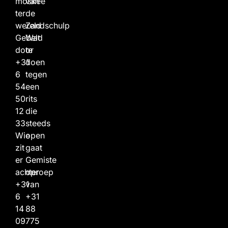
moskee
van
ter
de
wereld
Zandschulp
Gebeld
Wat
door
te
+31
doen
6
tegen
54
een
50
rits
12
die
33
steeds
Wie
open
zit
gaat
er
Gemiste
achter
oproep
+31
van
6
+31
14
88
09
775