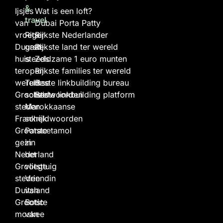
&
Ijsjes
Wat is een loft?
travel
van
Dubai Porta Patty
vroeger
Rits
Rijkste Nederlander
Duurste
gaat
Rijkste land ter wereld
huis
steeds
Zeldzame 1 euro munten
ter
open
Rijkste families ter wereld
wereld
Turkse
Beste linkbuilding bureau
Grootste
scheldwoorden
Beste linkbuilding platform
steden
Marokkaanse
Frankrijk
scheldwoorden
Grootste
Paracetamol
gezin
in
Nederland
het
Grootste
vliegtuig
steden
Vriendin
Duitsland
van
Grootste
Botic
moskee
van