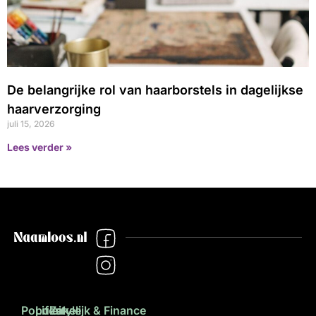
De belangrijke rol van haarborstels in dagelijkse
haarverzorging
juli 15, 2026
Lees verder »
Populair
Lifestyle
Zakelijk & Finance