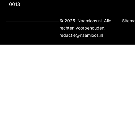
00
13
© 2025. Naamloos.nl. Alle
Sitem
rechten voorbehouden.
redactie@naamloos.nl