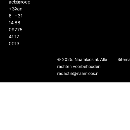
achter
oproep
+31
van
6
+31
14
88
09
775
41
17
00
13
© 2025. Naamloos.nl. Alle
Sitem
rechten voorbehouden.
redactie@naamloos.nl