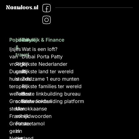
Populair
Lifestyle
Zakelijk & Finance
&
Ijsjes
Wat is een loft?
travel
van
Dubai Porta Patty
vroeger
Rits
Rijkste Nederlander
Duurste
gaat
Rijkste land ter wereld
huis
steeds
Zeldzame 1 euro munten
ter
open
Rijkste families ter wereld
wereld
Turkse
Beste linkbuilding bureau
Grootste
scheldwoorden
Beste linkbuilding platform
steden
Marokkaanse
Frankrijk
scheldwoorden
Grootste
Paracetamol
gezin
in
Nederland
het