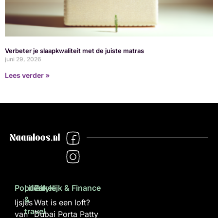
Verbeter je slaapkwaliteit met de juiste matras
juni 29, 2026
Lees verder »
Populair
Lifestyle
Zakelijk & Finance
&
Ijsjes
Wat is een loft?
travel
van
Dubai Porta Patty