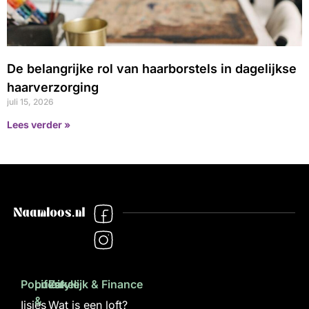
De belangrijke rol van haarborstels in dagelijkse
haarverzorging
juli 15, 2026
Lees verder »
Populair
Lifestyle
Zakelijk & Finance
&
Ijsjes
Wat is een loft?