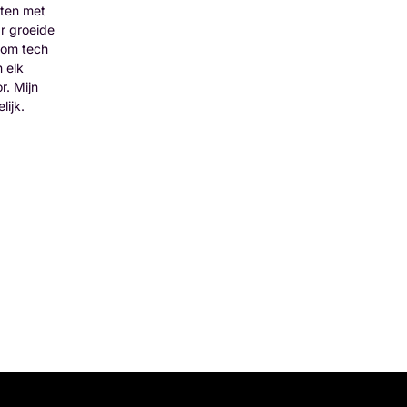
hten met
r groeide
t om tech
n elk
r. Mijn
lijk.