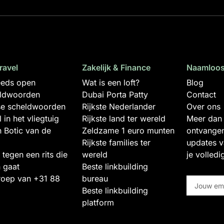
travel
Zakelijk & Finance
Naamloos
teeds open
Wat is een loft?
Blog
eldwoorden
Dubai Porta Patty
Contact
e scheldwoorden
Rijkste Nederlander
Over ons
in het vliegtuig
Rijkste land ter wereld
Meer dan
n Botic van de
Zeldzame 1 euro munten
ontvangen
Rijkste families ter
updates v
tegen een rits die
wereld
je volledi
 gaat
Beste linkbuilding
roep van +31 88
bureau
Beste linkbuilding
platform