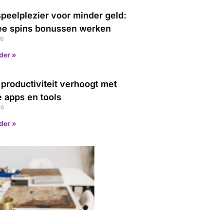
peelplezier voor minder geld:
ee spins bonussen werken
26
der »
 productiviteit verhoogt met
 apps en tools
26
der »