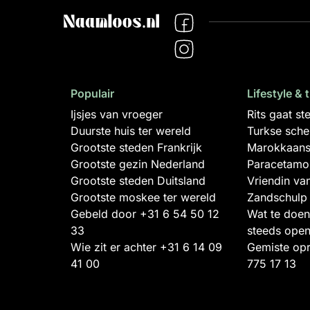
Populair
Lifestyle & 
Ijsjes van vroeger
Rits gaat s
Duurste huis ter wereld
Turkse sch
Grootste steden Frankrijk
Marokkaans
Grootste gezin Nederland
Paracetamol 
Grootste steden Duitsland
Vriendin va
Grootste moskee ter wereld
Zandschulp
Gebeld door +31 6 54 50 12
Wat te doen 
33
steeds open
Wie zit er achter +31 6 14 09
Gemiste op
41 00
775 17 13