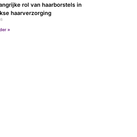
angrijke rol van haarborstels in
jkse haarverzorging
26
der »