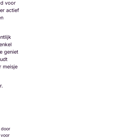
gd voor
er actief
en
tlijk
enkel
e geniet
oudt
r meisje
r.
 door
 voor