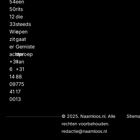
54
een
50
rits
12
die
33
steeds
Wie
open
zit
gaat
er
Gemiste
achter
oproep
+31
van
6
+31
14
88
09
775
41
17
00
13
© 2025. Naamloos.nl. Alle
Sitem
rechten voorbehouden.
redactie@naamloos.nl