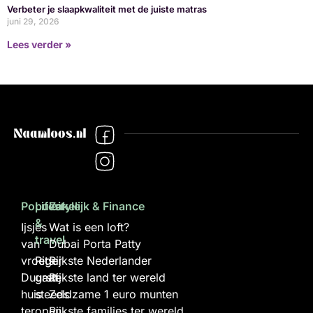
Verbeter je slaapkwaliteit met de juiste matras
juni 29, 2026
Lees verder »
Populair
Lifestyle
Zakelijk & Finance
&
Ijsjes
Wat is een loft?
travel
van
Dubai Porta Patty
vroeger
Rits
Rijkste Nederlander
Duurste
gaat
Rijkste land ter wereld
huis
steeds
Zeldzame 1 euro munten
ter
open
Rijkste families ter wereld