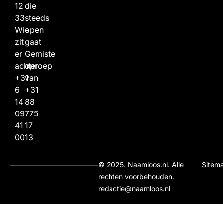
12
die
33
steeds
Wie
open
zit
gaat
er
Gemiste
achter
oproep
+31
van
6
+31
14
88
09
775
41
17
00
13
© 2025. Naamloos.nl. Alle
Sitem
rechten voorbehouden.
redactie@naamloos.nl