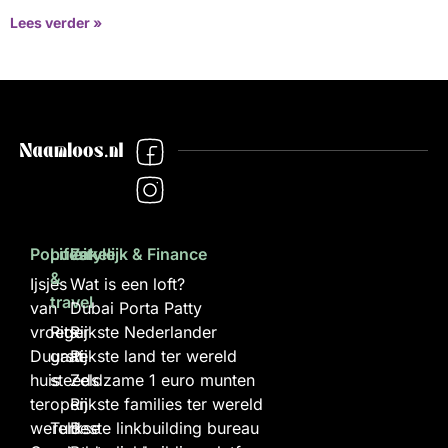
Lees verder »
Populair
Lifestyle
Zakelijk & Finance
&
Ijsjes
Wat is een loft?
travel
van
Dubai Porta Patty
vroeger
Rits
Rijkste Nederlander
Duurste
gaat
Rijkste land ter wereld
huis
steeds
Zeldzame 1 euro munten
ter
open
Rijkste families ter wereld
wereld
Turkse
Beste linkbuilding bureau