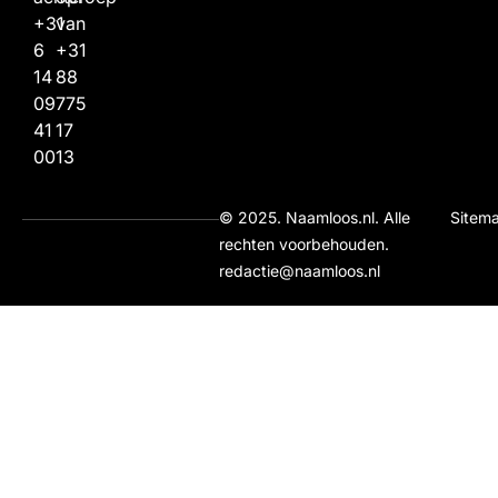
+31
van
6
+31
14
88
09
775
41
17
00
13
© 2025. Naamloos.nl. Alle
Sitem
rechten voorbehouden.
redactie@naamloos.nl