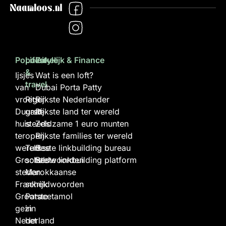
Populair
Lifestyle
Zakelijk & Finance
&
Ijsjes
Wat is een loft?
travel
van
Dubai Porta Patty
vroeger
Rits
Rijkste Nederlander
Duurste
gaat
Rijkste land ter wereld
huis
steeds
Zeldzame 1 euro munten
ter
open
Rijkste families ter wereld
wereld
Turkse
Beste linkbuilding bureau
Grootste
scheldwoorden
Beste linkbuilding platform
steden
Marokkaanse
Frankrijk
scheldwoorden
Grootste
Paracetamol
gezin
in
Nederland
het