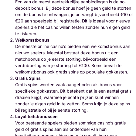
Een van de meest aantrekkelijke aanbiedingen is de no-
deposit bonus. Bij deze bonus hoef je geen geld te storten
om de bonus te ontvangen; je ontvangt bijvoorbeeld €10 of
€20 aan speelgeld bij registratie. Dit is ideaal voor nieuwe
spelers die het casino willen testen zonder hun eigen geld
te riskeren.
Welkomstbonus
De meeste online casino’s bieden een welkomstbonus aan
nieuwe spelers. Meestal bestaat deze bonus uit een
matchbonus op je eerste storting, bijvoorbeeld een
verdubbeling van je storting tot €100. Soms bevat de
welkomstbonus ook gratis spins op populaire gokkasten.
Gratis Spins
Gratis spins worden vaak aangeboden als bonus voor
specifieke gokkasten. Dit betekent dat je een aantal gratis
draaien krijgt, waarmee je echte prijzen kunt winnen
zonder je eigen geld in te zetten. Soms krijg je deze spins
bij registratie of bij je eerste storting.
Loyaliteitsbonussen
Voor bestaande spelers bieden sommige casino’s gratis
geld of gratis spins aan als onderdeel van hun
loyaliteitsprogramma. Hoe meer je speelt, hoe meer