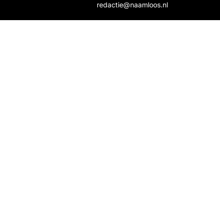
redactie@naamloos.nl