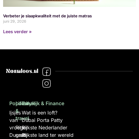
Verbeter je slaapkwaliteit met de juiste matras
juni 29, 2026
Lees verder »
Populair
Lifestyle
Zakelijk & Finance
&
Ijsjes
Wat is een loft?
travel
van
Dubai Porta Patty
vroeger
Rits
Rijkste Nederlander
Duurste
gaat
Rijkste land ter wereld