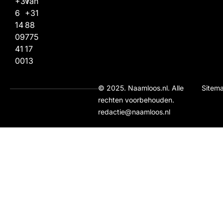
+31
van
6
+31
14
88
09
775
41
17
00
13
© 2025. Naamloos.nl. Alle
Sitem
rechten voorbehouden.
redactie@naamloos.nl