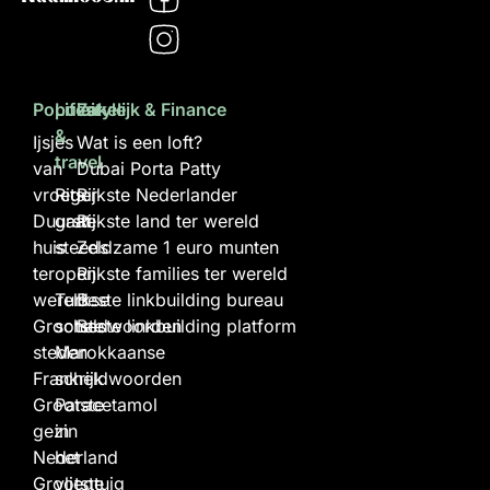
Populair
Lifestyle
Zakelijk & Finance
&
Ijsjes
Wat is een loft?
travel
van
Dubai Porta Patty
vroeger
Rits
Rijkste Nederlander
Duurste
gaat
Rijkste land ter wereld
huis
steeds
Zeldzame 1 euro munten
ter
open
Rijkste families ter wereld
wereld
Turkse
Beste linkbuilding bureau
Grootste
scheldwoorden
Beste linkbuilding platform
steden
Marokkaanse
Frankrijk
scheldwoorden
Grootste
Paracetamol
gezin
in
Nederland
het
Grootste
vliegtuig