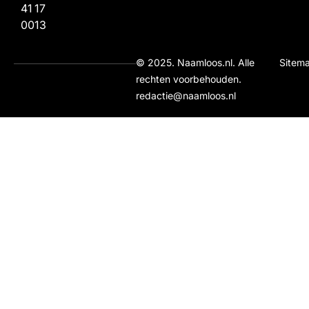
41
17
00
13
© 2025. Naamloos.nl. Alle
Sitem
rechten voorbehouden.
redactie@naamloos.nl