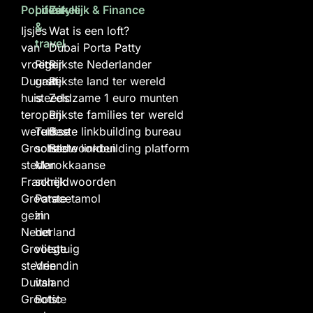
Populair
Lifestyle
Zakelijk & Finance
&
Ijsjes
Wat is een loft?
travel
van
Dubai Porta Patty
vroeger
Rits
Rijkste Nederlander
Duurste
gaat
Rijkste land ter wereld
huis
steeds
Zeldzame 1 euro munten
ter
open
Rijkste families ter wereld
wereld
Turkse
Beste linkbuilding bureau
Grootste
scheldwoorden
Beste linkbuilding platform
steden
Marokkaanse
Frankrijk
scheldwoorden
Grootste
Paracetamol
gezin
in
Nederland
het
Grootste
vliegtuig
steden
Vriendin
Duitsland
van
Grootste
Botic