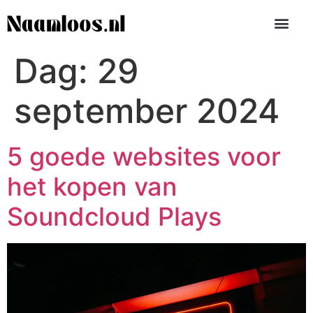
Dag:
29
september 2024
5 goede websites voor
het kopen van
Soundcloud Plays