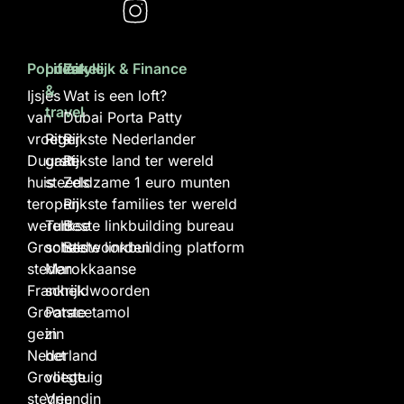
Populair
Lifestyle
Zakelijk & Finance
&
Ijsjes
Wat is een loft?
travel
van
Dubai Porta Patty
vroeger
Rits
Rijkste Nederlander
Duurste
gaat
Rijkste land ter wereld
huis
steeds
Zeldzame 1 euro munten
ter
open
Rijkste families ter wereld
wereld
Turkse
Beste linkbuilding bureau
Grootste
scheldwoorden
Beste linkbuilding platform
steden
Marokkaanse
Frankrijk
scheldwoorden
Grootste
Paracetamol
gezin
in
Nederland
het
Grootste
vliegtuig
steden
Vriendin