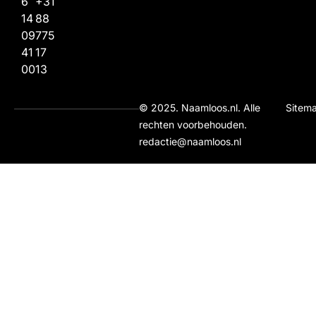
6
+31
14
88
09
775
41
17
00
13
© 2025. Naamloos.nl. Alle
Sitem
rechten voorbehouden.
redactie@naamloos.nl