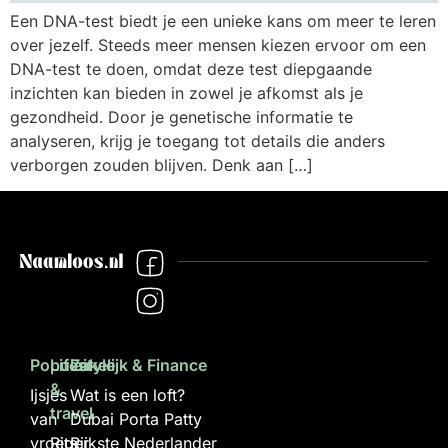
Een DNA-test biedt je een unieke kans om meer te leren
over jezelf. Steeds meer mensen kiezen ervoor om een
DNA-test te doen, omdat deze test diepgaande
inzichten kan bieden in zowel je afkomst als je
gezondheid. Door je genetische informatie te
analyseren, krijg je toegang tot details die anders
verborgen zouden blijven. Denk aan […]
Populair
Lifestyle
Zakelijk & Finance
&
Ijsjes
Wat is een loft?
travel
van
Dubai Porta Patty
vroeger
Rits
Rijkste Nederlander