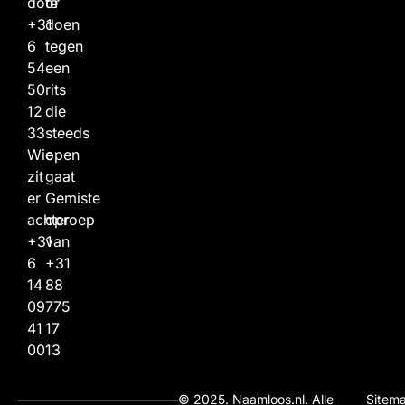
door
te
+31
doen
6
tegen
54
een
50
rits
12
die
33
steeds
Wie
open
zit
gaat
er
Gemiste
achter
oproep
+31
van
6
+31
14
88
09
775
41
17
00
13
© 2025. Naamloos.nl. Alle
Sitem