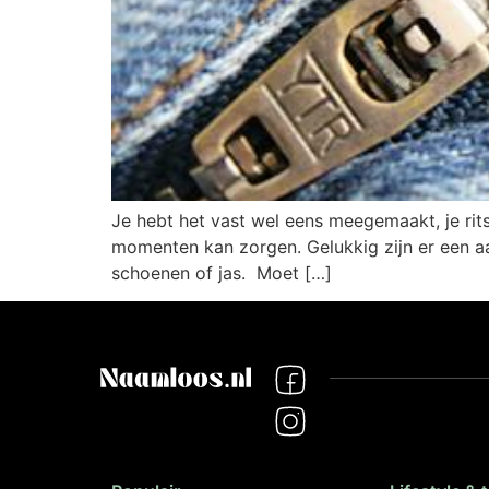
Je hebt het vast wel eens meegemaakt, je ri
momenten kan zorgen. Gelukkig zijn er een aan
schoenen of jas. Moet […]