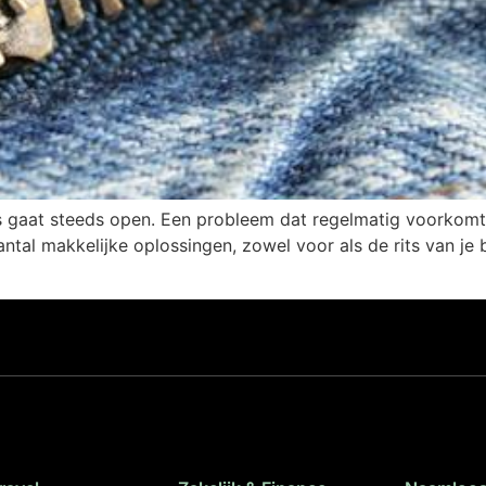
ts gaat steeds open. Een probleem dat regelmatig voorkom
tal makkelijke oplossingen, zowel voor als de rits van je 