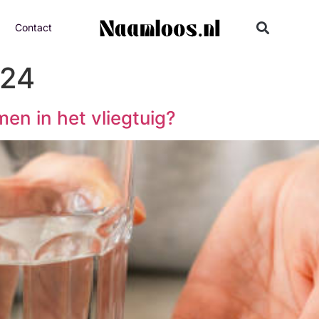
Contact
024
n in het vliegtuig?